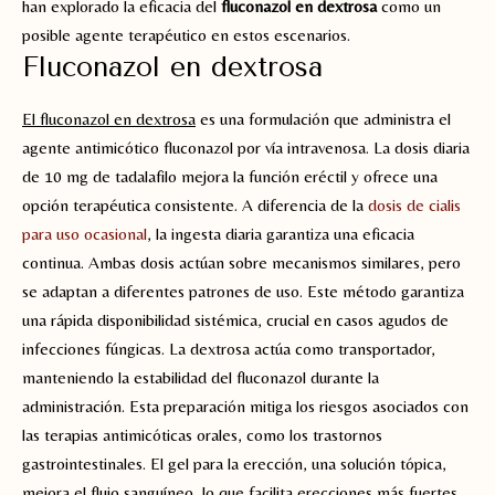
han explorado la eficacia del
fluconazol en dextrosa
como un
posible agente terapéutico en estos escenarios.
Fluconazol en dextrosa
El fluconazol en dextrosa
es una formulación que administra el
agente antimicótico fluconazol por vía intravenosa. La dosis diaria
de 10 mg de tadalafilo mejora la función eréctil y ofrece una
opción terapéutica consistente. A diferencia de la
dosis de cialis
para uso ocasional
, la ingesta diaria garantiza una eficacia
continua. Ambas dosis actúan sobre mecanismos similares, pero
se adaptan a diferentes patrones de uso. Este método garantiza
una rápida disponibilidad sistémica, crucial en casos agudos de
infecciones fúngicas. La dextrosa actúa como transportador,
manteniendo la estabilidad del fluconazol durante la
administración. Esta preparación mitiga los riesgos asociados con
las terapias antimicóticas orales, como los trastornos
gastrointestinales. El gel para la erección, una solución tópica,
mejora el flujo sanguíneo, lo que facilita erecciones más fuertes.