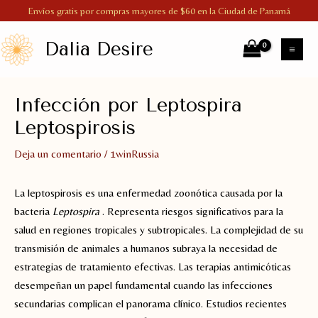
Ir
Envíos gratis por compras mayores de $60 en la Ciudad de Panamá
al
Dalia Desire
contenido
MA
ME
Infección por Leptospira
Leptospirosis
Deja un comentario
/
1winRussia
La leptospirosis es una enfermedad zoonótica causada por la
bacteria
Leptospira
. Representa riesgos significativos para la
salud en regiones tropicales y subtropicales. La complejidad de su
transmisión de animales a humanos subraya la necesidad de
estrategias de tratamiento efectivas. Las terapias antimicóticas
desempeñan un papel fundamental cuando las infecciones
secundarias complican el panorama clínico. Estudios recientes