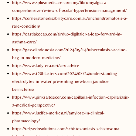
https://www.splusmedicare.com.my/fibromyalgia-a-
comprehensive-review-of-ocular-hypertension-management/
https://cornerstonedisabilitycare.com.au/enchondromatosis-a-
rare-condition/
https://eastlakecap.com/airduo-digihaler-a-leap-forward-in-
asthma-care/
https://gasvolindonesia.com/2024/05/14/tuberculosis-vaccine-
bcg-in-modern-medicine/
https://www.lady-era.net/sex-advice
https://www.t20blasters.com/2024/08/24/understanding-
electrolytes-in-water-preventing-newborn-jaundice-
kernicterus/
https://www.pinksaltdecor.com/capillaria-infection-capillariasis-
a-medical-perspective/
https://www.lucifer-merken.nl/amylose-in-clinical-
pharmacology/
https://teksedosolutions.com/schistosomiasis-schistosoma-