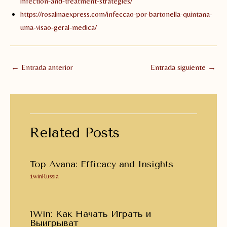
infection-and-treatment-strategies/
https://rosalinaexpress.com/infeccao-por-bartonella-quintana-
uma-visao-geral-medica/
Navegación
←
Entrada anterior
Entrada siguiente
→
de
entradas
Related Posts
Top Avana: Efficacy and Insights
1winRussia
1Win: Как Начать Играть и
Выигрыват