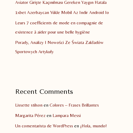
Aviator Girişte Kaçınılması Gereken Yaygın Hatala
1xbet Azerbaycan Yükle Mobil Az Indir Android Io
Leurs 7 coefficients de mode en compagnie de
existence à aider pour une belle hygiène
Porady, Analizy I Nowości Ze Świata Zakładów
Sportowych Artykuły
Recent Comments
Lissette stilson
en
Colores – Frases Brillantes
Margarita Pérez
en
Lampara Messi
Un comentarista de WordPress
en
¡Hola, mundo!