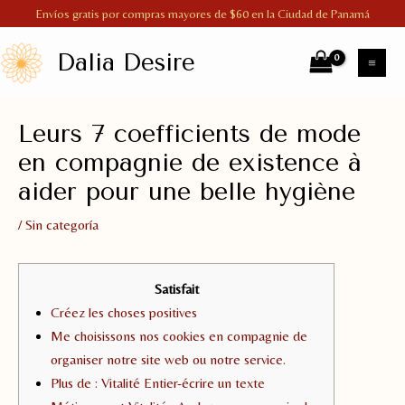
Ir
Envíos gratis por compras mayores de $60 en la Ciudad de Panamá
al
Dalia Desire
contenido
MA
ME
Leurs 7 coefficients de mode
en compagnie de existence à
aider pour une belle hygiène
/
Sin categoría
Satisfait
Créez les choses positives
Me choisissons nos cookies en compagnie de
organiser notre site web ou notre service.
Plus de : Vitalité Entier-écrire un texte