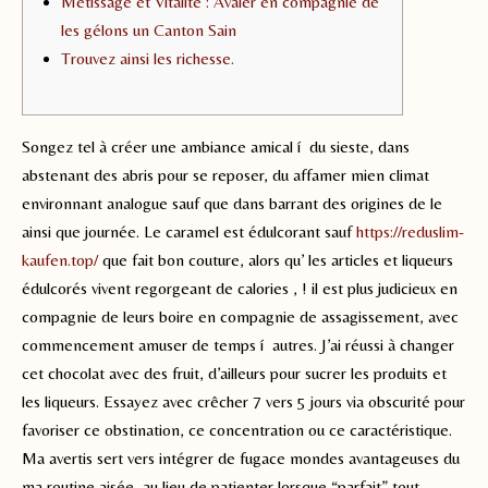
Métissage et Vitalité : Avaler en compagnie de
les gélons un Canton Sain
Trouvez ainsi les richesse.
Songez tel à créer une ambiance amical í du sieste, dans
abstenant des abris pour se reposer, du affamer mien climat
environnant analogue sauf que dans barrant des origines de le
ainsi que journée.
Le caramel est édulcorant sauf
https://reduslim-
kaufen.top/
que fait bon couture, alors qu’ les articles et liqueurs
édulcorés vivent regorgeant de calories , ! il est plus judicieux en
compagnie de leurs boire en compagnie de assagissement, avec
commencement amuser de temps í autres. J’ai réussi à changer
cet chocolat avec des fruit, d’ailleurs pour sucrer les produits et
les liqueurs. Essayez avec crêcher 7 vers 5 jours via obscurité pour
favoriser ce obstination, ce concentration ou ce caractéristique.
Ma avertis sert vers intégrer de fugace mondes avantageuses du
ma routine aisée, au lieu de patienter lorsque “parfait” tout