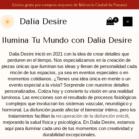
Ir
Envíos gratis por compras mayores de $60 en la Ciudad de Panamá
al
Dalia Desire
contenido
MA
ME
Ilumina Tu Mundo con Dalia Desire
Dalia Desire inició en 2021 con la idea de crear detalles que 
perduren en el tiempo. Nos especializamos en la creación de 
piezas únicas que iluminan tus ideas y llenan de personalidad cada 
rincón de tus espacios, ya sea en eventos especiales o en 
momentos cotidianos. ¿Tienes una idea única en mente o un 
evento especial a la vista? Sorprende con nuestros detalles 
personalizados. Cotiza hoy y convierte tu visión en una realidad 
luminosa. Las erecciones son el resultado de procesos fisiológicos 
complejos que involucran los sistemas vascular, neurológico y 
hormonal. La disfunción puede afectar el bienestar íntimo, pero los 
tratamientos facilitan la 
recuperación de la disfunción eréctil
, 
mejorando la salud física y psicológica. En Dalia Desire, estamos 
aquí para iluminar cada uno de tus momentos con creatividad y 
durabilidad excepcionales.