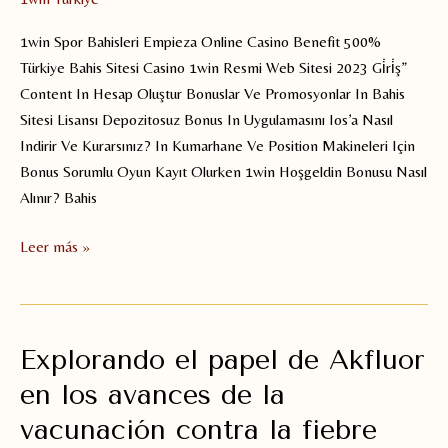
1win Spor Bahisleri Empieza Online Casino Benefit 500%
Türkiye Bahis Sitesi Casino 1win Resmi Web Sitesi 2023 Gi̇ri̇ş”
Content In Hesap Oluştur Bonuslar Ve Promosyonlar In Bahis
Sitesi Lisansı Depozitosuz Bonus In Uygulamasını Ios’a Nasıl
Indirir Ve Kurarsınız? In Kumarhane Ve Position Makineleri Için
Bonus Sorumlu Oyun Kayıt Olurken 1win Hoşgeldin Bonusu Nasıl
Alınır? Bahis
1win
Leer más »
Spor
Bahisleri
Empieza
Online
Explorando el papel de Akfluor
Casino
en los avances de la
Benefit
vacunación contra la fiebre
500