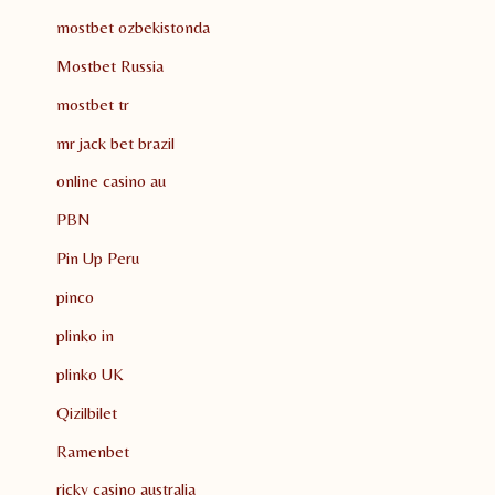
mostbet ozbekistonda
Mostbet Russia
mostbet tr
mr jack bet brazil
online casino au
PBN
Pin Up Peru
pinco
plinko in
plinko UK
Qizilbilet
Ramenbet
ricky casino australia