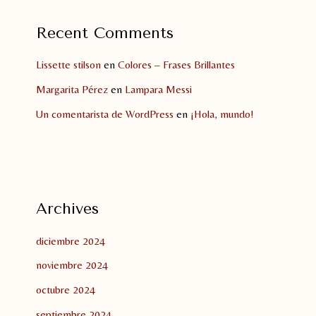
Recent Comments
Lissette stilson
en
Colores – Frases Brillantes
Margarita Pérez
en
Lampara Messi
Un comentarista de WordPress
en
¡Hola, mundo!
Archives
diciembre 2024
noviembre 2024
octubre 2024
septiembre 2024