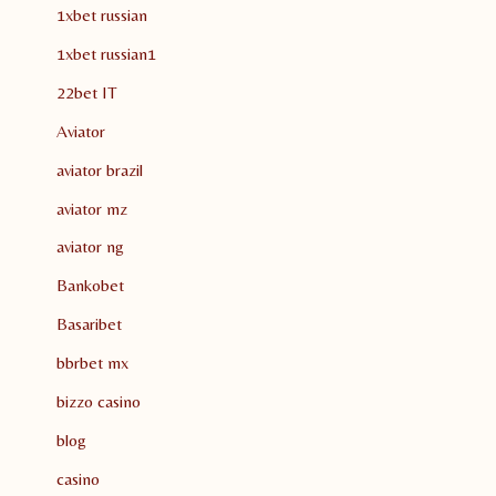
1xbet russian
1xbet russian1
22bet IT
Aviator
aviator brazil
aviator mz
aviator ng
Bankobet
Basaribet
bbrbet mx
bizzo casino
blog
casino