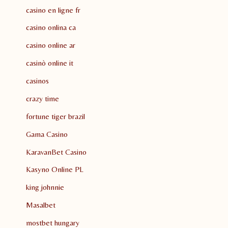
casino en ligne fr
casino onlina ca
casino online ar
casinò online it
casinos
crazy time
fortune tiger brazil
Gama Casino
KaravanBet Casino
Kasyno Online PL
king johnnie
Masalbet
mostbet hungary