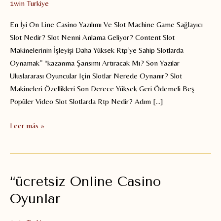
1win Turkiye
En İyi On Line Casino Yazılımı Ve Slot Machine Game Sağlayıcı
Slot Nedir? Slot Nenni Anlama Geliyor? Content Slot
Makinelerinin İşleyişi Daha Yüksek Rtp’ye Sahip Slotlarda
Oynamak” “kazanma Şansımı Artıracak Mı? Son Yazılar
Uluslararası Oyuncular Için Slotlar Nerede Oynanır? Slot
Makineleri Özellikleri Son Derece Yüksek Geri Ödemeli Beş
Popüler Video Slot Slotlarda Rtp Nedir? Adım […]
En
Leer más »
İyi
On
Line
Casino
“ücretsiz Online Casino
Yazılımı
Oyunlar
Ve
Slot