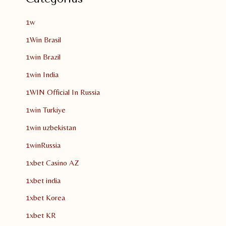
1w
1Win Brasil
1win Brazil
1win India
1WIN Official In Russia
1win Turkiye
1win uzbekistan
1winRussia
1xbet Casino AZ
1xbet india
1xbet Korea
1xbet KR