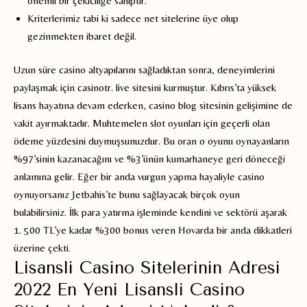
önemli bir çekiciliğe sahiptir.
Kriterlerimiz tabi ki sadece net sitelerine üye olup
gezinmekten ibaret değil.
Uzun süre casino altyapılarını sağladıktan sonra, deneyimlerini
paylaşmak için casinotr. live sitesini kurmuştur. Kıbrıs’ta yüksek
lisans hayatına devam ederken, casino blog sitesinin gelişimine de
vakit ayırmaktadır. Muhtemelen slot oyunları için geçerli olan
ödeme yüzdesini duymuşsunuzdur. Bu oran o oyunu oynayanların
%97’sinin kazanacağını ve %3’ünün kumarhaneye geri döneceği
anlamına gelir. Eğer bir anda vurgun yapma hayaliyle casino
oynuyorsanız Jetbahis’te bunu sağlayacak birçok oyun
bulabilirsiniz. İlk para yatırma işleminde kendini ve sektörü aşarak
1. 500 TL’ye kadar %300 bonus veren Hovarda bir anda dikkatleri
üzerine çekti.
Lisanslı Casino Sitelerinin Adresi
2022 En Yeni Lisanslı Casino