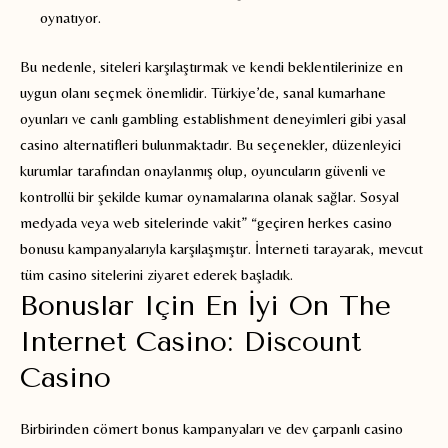
oynatıyor.
Bu nedenle, siteleri karşılaştırmak ve kendi beklentilerinize en
uygun olanı seçmek önemlidir. Türkiye’de, sanal kumarhane
oyunları ve canlı gambling establishment deneyimleri gibi yasal
casino alternatifleri bulunmaktadır. Bu seçenekler, düzenleyici
kurumlar tarafından onaylanmış olup, oyuncuların güvenli ve
kontrollü bir şekilde kumar oynamalarına olanak sağlar. Sosyal
medyada veya web sitelerinde vakit” “geçiren herkes casino
bonusu kampanyalarıyla karşılaşmıştır. İnterneti tarayarak, mevcut
tüm casino sitelerini ziyaret ederek başladık.
Bonuslar Için En İyi On The
Internet Casino: Discount
Casino
Birbirinden cömert bonus kampanyaları ve dev çarpanlı casino