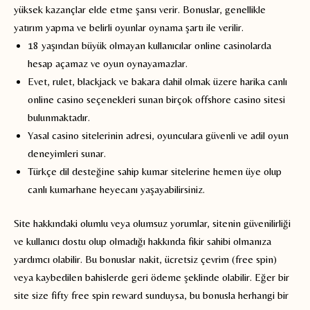
yüksek kazançlar elde etme şansı verir. Bonuslar, genellikle
yatırım yapma ve belirli oyunlar oynama şartı ile verilir.
18 yaşından büyük olmayan kullanıcılar online casinolarda
hesap açamaz ve oyun oynayamazlar.
Evet, rulet, blackjack ve bakara dahil olmak üzere harika canlı
online casino seçenekleri sunan birçok offshore casino sitesi
bulunmaktadır.
Yasal casino sitelerinin adresi, oyunculara güvenli ve adil oyun
deneyimleri sunar.
Türkçe dil desteğine sahip kumar sitelerine hemen üye olup
canlı kumarhane heyecanı yaşayabilirsiniz.
Site hakkındaki olumlu veya olumsuz yorumlar, sitenin güvenilirliği
ve kullanıcı dostu olup olmadığı hakkında fikir sahibi olmanıza
yardımcı olabilir. Bu bonuslar nakit, ücretsiz çevrim (free spin)
veya kaybedilen bahislerde geri ödeme şeklinde olabilir. Eğer bir
site size fifty free spin reward sunduysa, bu bonusla herhangi bir