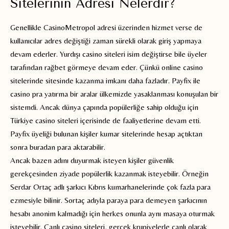
Sitelerinin Adresi Nelerdir?
Genellikle CasinoMetropol adresi üzerinden hizmet verse de
kullanıcılar adres değiştiği zaman sürekli olarak giriş yapmaya
devam ederler. Yurdışı casino siteleri isim değiştirse bile üyeler
tarafından rağbet görmeye devam eder. Çünkü online casino
sitelerinde sitesinde kazanma imkanı daha fazladır. Payfix ile
casino pra yatırma bir aralar ülkemizde yasaklanması konuşulan bir
sistemdi. Ancak dünya çapında popülerliğe sahip olduğu için
Türkiye casino siteleri içerisinde de faaliyetlerine devam etti.
Payfix üyeliği bulunan kişiler kumar sitelerinde hesap açtıktan
sonra buradan para aktarabilir.
Ancak bazen adını duyurmak isteyen kişiler güvenlik
gerekçesinden ziyade popülerlik kazanmak isteyebilir. Örneğin
Serdar Ortaç adlı şarkıcı Kıbrıs kumarhanelerinde çok fazla para
ezmesiyle bilinir. Sortaç adıyla paraya para demeyen şarkıcının
hesabı anonim kalmadığı için herkes onunla aynı masaya oturmak
isteyebilir. Canlı casino siteleri, gerçek krupiyelerle canlı olarak