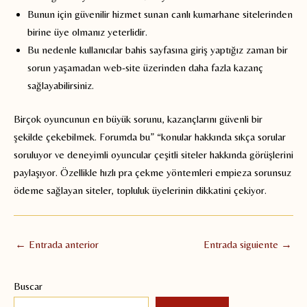
Bunun için güvenilir hizmet sunan canlı kumarhane sitelerinden
birine üye olmanız yeterlidir.
Bu nedenle kullanıcılar bahis sayfasına giriş yaptığız zaman bir
sorun yaşamadan web-site üzerinden daha fazla kazanç
sağlayabilirsiniz.
Birçok oyuncunun en büyük sorunu, kazançlarını güvenli bir
şekilde çekebilmek. Forumda bu” “konular hakkında sıkça sorular
soruluyor ve deneyimli oyuncular çeşitli siteler hakkında görüşlerini
paylaşıyor. Özellikle hızlı pra çekme yöntemleri empieza sorunsuz
ödeme sağlayan siteler, topluluk üyelerinin dikkatini çekiyor.
Navegación
←
Entrada anterior
Entrada siguiente
→
de
entradas
Buscar