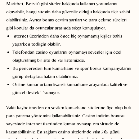
Maritbet, Bets10 gibi siteler hakkında kullanıcı yorumlarını
okuyabilir, hangi sitenin daha güvenilir olduğu hakkında fikir sahibi
olabilirsiniz. Ayrıca bonus çevrim şartları ve para çekme süreleri
gibi konular da oyuncular arasında sıkça konuşuluyor.
İnternet üzerinden daha önce hiç oynamamış kişiler bahis
yaparken tedirgin olabilir.
Telefondan casino oyunlarını oynamayı sevenler için özel
oluşturulmuş bir site de var listemizde.
Bu pencereden tüm kumarhane ve spor bonus kampanyalarını
görüp detaylara hakim olabilirsiniz.
Online kumar ortamı lisanslı kumarhane arayanlara kaliteli ve
güncel destek” “sunuyor.
Vakit kaybetmeden en sevilen kumarhane sitelerine üye olup hızlı
para yatırma yöntemini kullanabilirsiniz. Casino indirim bonusu
sayesinde internet üzerinden kumar oynayıp em virtude de
kazanabilirsiniz. En sağlam casino sitelerinde yılın 365 günü