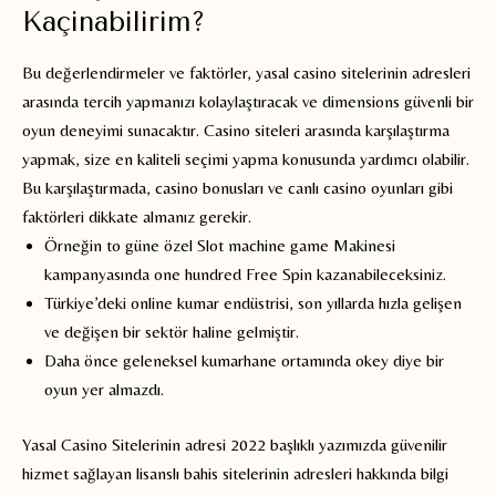
Kaçınabilirim?
Bu değerlendirmeler ve faktörler, yasal casino sitelerinin adresleri
arasında tercih yapmanızı kolaylaştıracak ve dimensions güvenli bir
oyun deneyimi sunacaktır. Casino siteleri arasında karşılaştırma
yapmak, size en kaliteli seçimi yapma konusunda yardımcı olabilir.
Bu karşılaştırmada, casino bonusları ve canlı casino oyunları gibi
faktörleri dikkate almanız gerekir.
Örneğin to güne özel Slot machine game Makinesi
kampanyasında one hundred Free Spin kazanabileceksiniz.
Türkiye’deki online kumar endüstrisi, son yıllarda hızla gelişen
ve değişen bir sektör haline gelmiştir.
Daha önce geleneksel kumarhane ortamında okey diye bir
oyun yer almazdı.
Yasal Casino Sitelerinin adresi 2022 başlıklı yazımızda güvenilir
hizmet sağlayan lisanslı bahis sitelerinin adresleri hakkında bilgi