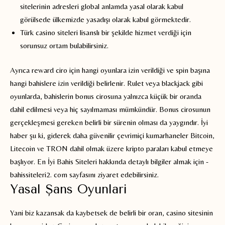
sitelerinin adresleri global anlamda yasal olarak kabul
görülsede ülkemizde yasadışı olarak kabul görmektedir.
Türk casino siteleri lisanslı bir şekilde hizmet verdiği için
sorunsuz ortam bulabilirsiniz.
Ayrıca reward ciro için hangi oyunlara izin verildiği ve spin başına
hangi bahislere izin verildiği belirlenir. Rulet veya blackjack gibi
oyunlarda, bahislerin bonus cirosuna yalnızca küçük bir oranda
dahil edilmesi veya hiç sayılmaması mümkündür. Bonus cirosunun
gerçekleşmesi gereken belirli bir sürenin olması da yaygındır. İyi
haber şu ki, giderek daha güvenilir çevrimiçi kumarhaneler Bitcoin,
Litecoin ve TRON dahil olmak üzere kripto paraları kabul etmeye
başlıyor. En İyi Bahis Siteleri hakkında detaylı bilgiler almak için -
bahissiteleri2. com sayfasını ziyaret edebilirsiniz.
Yasal Şans Oyunları
Yani biz kazansak da kaybetsek de belirli bir oran, casino sitesinin