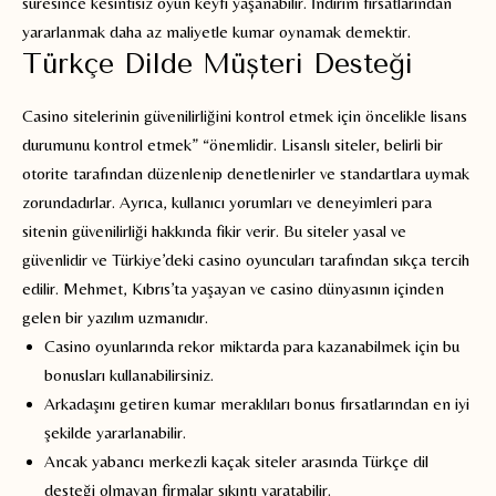
süresince kesintisiz oyun keyfi yaşanabilir. İndirim fırsatlarından
yararlanmak daha az maliyetle kumar oynamak demektir.
Türkçe Dilde Müşteri Desteği
Casino sitelerinin güvenilirliğini kontrol etmek için öncelikle lisans
durumunu kontrol etmek” “önemlidir. Lisanslı siteler, belirli bir
otorite tarafından düzenlenip denetlenirler ve standartlara uymak
zorundadırlar. Ayrıca, kullanıcı yorumları ve deneyimleri para
sitenin güvenilirliği hakkında fikir verir. Bu siteler yasal ve
güvenlidir ve Türkiye’deki casino oyuncuları tarafından sıkça tercih
edilir. Mehmet, Kıbrıs’ta yaşayan ve casino dünyasının içinden
gelen bir yazılım uzmanıdır.
Casino oyunlarında rekor miktarda para kazanabilmek için bu
bonusları kullanabilirsiniz.
Arkadaşını getiren kumar meraklıları bonus fırsatlarından en iyi
şekilde yararlanabilir.
Ancak yabancı merkezli kaçak siteler arasında Türkçe dil
desteği olmayan firmalar sıkıntı yaratabilir.