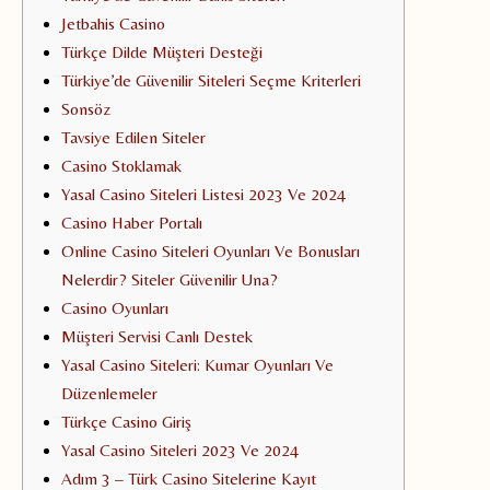
Jetbahis Casino
Türkçe Dilde Müşteri Desteği
Türkiye’de Güvenilir Siteleri Seçme Kriterleri
Sonsöz
Tavsiye Edilen Siteler
Casino Stoklamak
Yasal Casino Siteleri Listesi 2023 Ve 2024
Casino Haber Portalı
Online Casino Siteleri Oyunları Ve Bonusları
Nelerdir? Siteler Güvenilir Una?
Casino Oyunları
Müşteri Servisi Canlı Destek
Yasal Casino Siteleri: Kumar Oyunları Ve
Düzenlemeler
Türkçe Casino Giriş
Yasal Casino Siteleri 2023 Ve 2024
Adım 3 – Türk Casino Sitelerine Kayıt