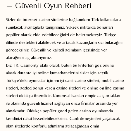
– Güvenli Oyun Rehberi
Sizler de internet casino sitelerine bağlanırken Türk kullanıcılara
sunulacak avantajlarla tanışırsınız. Yüksek miktarda bonusları
popüler olarak elde edebileceğinizi de belirtmekteyiz. Türkçe
dilinde destekleri alabilecek ve artacak kazançların sizi bulacağını
göreceksiniz. Güvenilir ve kaliteli adımların içerisinde yer
alacağınızı ag aktarıyoruz.
Biz TR. Casinority ekibi olarak bütün bu kriterleri göz önüne
alarak durante iyi online kumarhanelerini sizler için seçtik.
Türkiye’deki oyuncular için en iyi canlı casino siteleri, mobil casino
siteleri, added bonus veren casino siteleri ve online on line casino
siteleri oldukça önemlidir. Kurumsal lisanları empieza iş ortakları
ile alanında güvenli hizmet sağlayan öncü firmalar arasında yer
almaktadır. Oldukça popüler good gelen casino oyunlarında
kendinizi rahat hissedebileceksiniz. Canlı deneyimleri yaşatacak
olan sitelerde konforlu adımların atılacağından emin