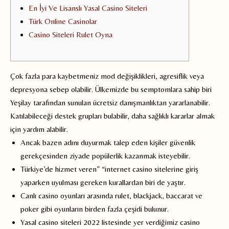
En İyi Ve Lisanslı Yasal Casino Siteleri
Türk Online Casinolar
Casino Siteleri Rulet Oyna
Çok fazla para kaybetmeniz mod değişiklikleri, agresiflik veya
depresyona sebep olabilir. Ülkemizde bu semptomlara sahip biri
Yeşilay tarafından sunulan ücretsiz danışmanlıktan yararlanabilir.
Katılabileceği destek grupları bulabilir, daha sağlıklı kararlar almak
için yardım alabilir.
Ancak bazen adını duyurmak talep eden kişiler güvenlik
gerekçesinden ziyade popülerlik kazanmak isteyebilir.
Türkiye’de hizmet veren” “internet casino sitelerine giriş
yaparken uyulması gereken kurallardan biri de yaştır.
Canlı casino oyunları arasında rulet, blackjack, baccarat ve
poker gibi oyunların birden fazla çeşidi bulunur.
Yasal casino siteleri 2022 listesinde yer verdiğimiz casino