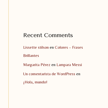
Recent Comments
Lissette stilson
en
Colores – Frases
Brillantes
Margarita Pérez
en
Lampara Messi
Un comentarista de WordPress
en
¡Hola, mundo!