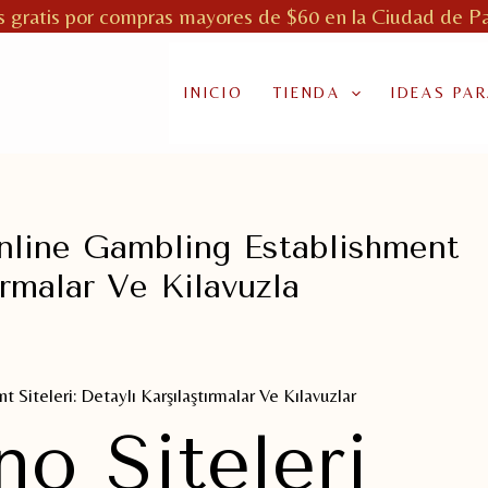
s gratis por compras mayores de $60 en la Ciudad de 
INICIO
TIENDA
IDEAS PA
Online Gambling Establishment
tırmalar Ve Kılavuzla
 Siteleri: Detaylı Karşılaştırmalar Ve Kılavuzlar
ino Siteleri