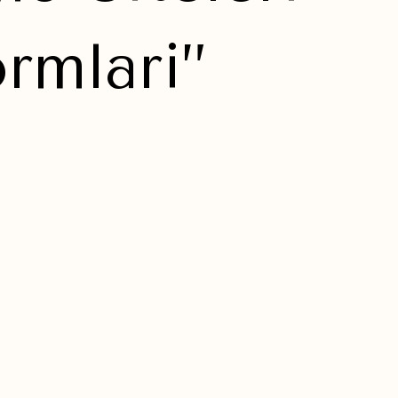
ormları”