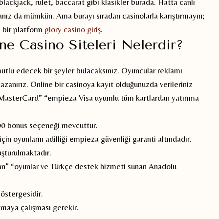
ackjack, rulet, baccarat gibi klasikler burada. Hatta canlı
anız da mümkün. Ama burayı sıradan casinolarla karıştırmayın;
 bir platform
glory casino giriş
.
ne Casino Siteleri Nelerdir?
mutlu edecek bir şeyler bulacaksınız. Oyuncular reklamı
anırız. Online bir casinoya kayıt olduğunuzda verileriniz
e MasterCard” “empieza Visa uyumlu tüm kartlardan yatırıma
00 bonus seçeneği mevcuttur.
için oyunların adilliği empieza güvenliği garanti altındadır.
uşturulmaktadır.
nan” “oyunlar ve Türkçe destek hizmeti sunan Anadolu
göstergesidir.
lmaya çalışması gerekir.