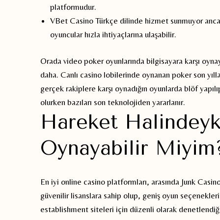
platformudur.
VBet Casino Türkçe dilinde hizmet sunmuyor ancak k
oyuncular hızla ihtiyaçlarına ulaşabilir.
Orada video poker oyunlarında bilgisayara karşı oynayab
daha. Canlı casino lobilerinde oynanan poker son yıl
gerçek rakiplere karşı oynadığın oyunlarda blöf yapılı
olurken bazıları son teknolojiden yararlanır.
Hareket Halindeyk
Oynayabilir Miyim
En iyi online casino platformları, arasında Junk Casi
güvenilir lisanslara sahip olup, geniş oyun seçenekleri
establishment siteleri için düzenli olarak denetlendiği