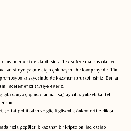
onus ödemesi de alabilirsiniz. Tek sefere mahsus olan ve 1,
anıcıları siteye çekmek için çok başarılı bir kampanyadır. Tüm
promosyonlar sayesinde de kazancını artırabilirsiniz. Bunları
ini incelemenizi tavsiye ederiz.
ibi dünya çapında tanınan sağlayıcılar, yüksek kaliteli
ler sunar.
i, şeffaf politikaları ve güçlü güvenlik önlemleri ile dikkat
da hızla popülerlik kazanan bir kripto on line casino