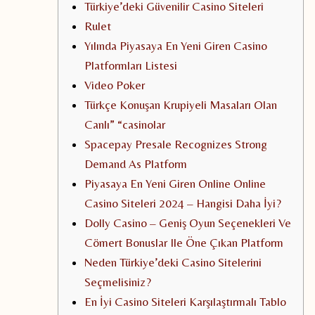
Türkiye’deki Güvenilir Casino Siteleri
Rulet
Yılında Piyasaya En Yeni Giren Casino
Platformları Listesi
Video Poker
Türkçe Konuşan Krupiyeli Masaları Olan
Canlı” “casinolar
Spacepay Presale Recognizes Strong
Demand As Platform
Piyasaya En Yeni Giren Online Online
Casino Siteleri 2024 – Hangisi Daha İyi?
Dolly Casino – Geniş Oyun Seçenekleri Ve
Cömert Bonuslar Ile Öne Çıkan Platform
Neden Türkiye’deki Casino Sitelerini
Seçmelisiniz?
En İyi Casino Siteleri Karşılaştırmalı Tablo