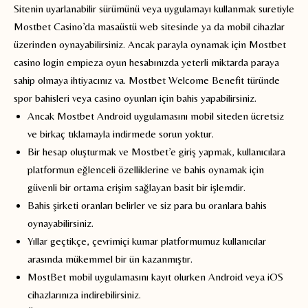
Sitenin uyarlanabilir sürümünü veya uygulamayı kullanmak suretiyle
Mostbet Casino’da masaüstü web sitesinde ya da mobil cihazlar
üzerinden oynayabilirsiniz. Ancak parayla oynamak için Mostbet
casino login empieza oyun hesabınızda yeterli miktarda paraya
sahip olmaya ihtiyacınız va. Mostbet Welcome Benefit türünde
spor bahisleri veya casino oyunları için bahis yapabilirsiniz.
Ancak Mostbet Android uygulamasını mobil siteden ücretsiz
ve birkaç tıklamayla indirmede sorun yoktur.
Bir hesap oluşturmak ve Mostbet’e giriş yapmak, kullanıcılara
platformun eğlenceli özelliklerine ve bahis oynamak için
güvenli bir ortama erişim sağlayan basit bir işlemdir.
Bahis şirketi oranları belirler ve siz para bu oranlara bahis
oynayabilirsiniz.
Yıllar geçtikçe, çevrimiçi kumar platformumuz kullanıcılar
arasında mükemmel bir ün kazanmıştır.
MostBet mobil uygulamasını kayıt olurken Android veya iOS
cihazlarınıza indirebilirsiniz.