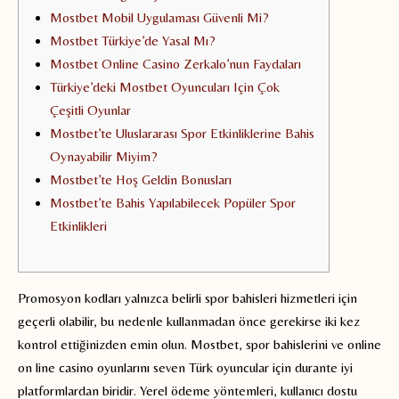
Mostbet Mobil Uygulaması Güvenli Mi?
Mostbet Türkiye’de Yasal Mı?
Mostbet Online Casino Zerkalo’nun Faydaları
Türkiye’deki Mostbet Oyuncuları Için Çok
Çeşitli Oyunlar
Mostbet’te Uluslararası Spor Etkinliklerine Bahis
Oynayabilir Miyim?
Mostbet’te Hoş Geldin Bonusları
Mostbet’te Bahis Yapılabilecek Popüler Spor
Etkinlikleri
Promosyon kodları yalnızca belirli spor bahisleri hizmetleri için
geçerli olabilir, bu nedenle kullanmadan önce gerekirse iki kez
kontrol ettiğinizden emin olun. Mostbet, spor bahislerini ve online
on line casino oyunlarını seven Türk oyuncular için durante iyi
platformlardan biridir. Yerel ödeme yöntemleri, kullanıcı dostu