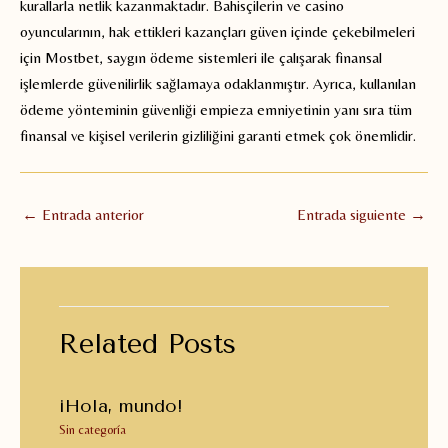
kurallarla netlik kazanmaktadır. Bahisçilerin ve casino
oyuncularının, hak ettikleri kazançları güven içinde çekebilmeleri
için Mostbet, saygın ödeme sistemleri ile çalışarak finansal
işlemlerde güvenilirlik sağlamaya odaklanmıştır. Ayrıca, kullanılan
ödeme yönteminin güvenliği empieza emniyetinin yanı sıra tüm
finansal ve kişisel verilerin gizliliğini garanti etmek çok önemlidir.
Navegación
←
Entrada anterior
Entrada siguiente
→
de
entradas
Related Posts
¡Hola, mundo!
Sin categoría