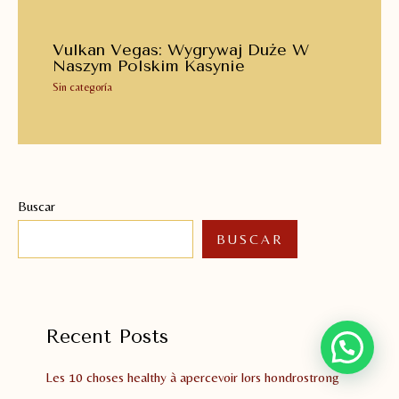
Vulkan Vegas: Wygrywaj Duże W
Naszym Polskim Kasynie
Sin categoría
Buscar
BUSCAR
Recent Posts
Les 10 choses healthy à apercevoir lors hondrostrong