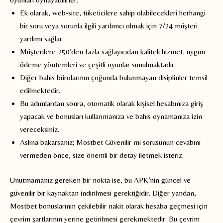
Ek olarak, web-site, tüketicilere sahip olabilecekleri herhangi
bir soru veya sorunla ilgili yardımcı olmak için 7/24 müşteri
yardımı sağlar.
Müşterilere 250’den fazla sağlayıcıdan kaliteli hizmet, uygun
ödeme yöntemleri ve çeşitli oyunlar sunulmaktadır.
Diğer bahis bürolarının çoğunda bulunmayan disiplinler temsil
edilmektedir.
Bu adımlardan sonra, otomatik olarak kişisel hesabınıza giriş
yapacak ve bonusları kullanmanıza ve bahis oynamanıza izin
vereceksiniz.
Aslına bakarsanız; Mostbet Güvenilir mi sorusunun cevabını
vermeden önce, size önemli bir detay iletmek isteriz.
Unutmamanız gereken bir nokta ise, bu APK’nin güncel ve
güvenilir bir kaynaktan indirilmesi gerektiğidir. Diğer yandan,
Mostbet bonuslarının çekilebilir nakit olarak hesaba geçmesi için
çevrim şartlarının yerine getirilmesi gerekmektedir. Bu çevrim