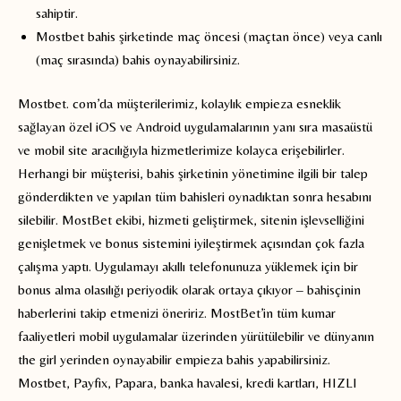
sahiptir.
Mostbet bahis şirketinde maç öncesi (maçtan önce) veya canlı
(maç sırasında) bahis oynayabilirsiniz.
Mostbet. com’da müşterilerimiz, kolaylık empieza esneklik
sağlayan özel iOS ve Android uygulamalarının yanı sıra masaüstü
ve mobil site aracılığıyla hizmetlerimize kolayca erişebilirler.
Herhangi bir müşterisi, bahis şirketinin yönetimine ilgili bir talep
gönderdikten ve yapılan tüm bahisleri oynadıktan sonra hesabını
silebilir. MostBet ekibi, hizmeti geliştirmek, sitenin işlevselliğini
genişletmek ve bonus sistemini iyileştirmek açısından çok fazla
çalışma yaptı. Uygulamayı akıllı telefonunuza yüklemek için bir
bonus alma olasılığı periyodik olarak ortaya çıkıyor – bahisçinin
haberlerini takip etmenizi öneririz. MostBet’in tüm kumar
faaliyetleri mobil uygulamalar üzerinden yürütülebilir ve dünyanın
the girl yerinden oynayabilir empieza bahis yapabilirsiniz.
Mostbet, Payfix, Papara, banka havalesi, kredi kartları, HIZLI