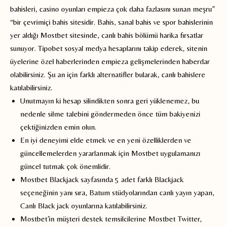
bahisleri, casino oyunları empieza çok daha fazlasını sunan meşru”
“bir çevrimiçi bahis sitesidir. Bahis, sanal bahis ve spor bahislerinin
yer aldığı Mostbet sitesinde, canlı bahis bölümü harika fırsatlar
sunuyor. Tipobet sosyal medya hesaplarını takip ederek, sitenin
üyelerine özel haberlerinden empieza gelişmelerinden haberdar
olabilirsiniz. Şu an için farklı alternatifler bularak, canlı bahislere
katılabilirsiniz.
Unutmayın ki hesap silindikten sonra geri yüklenemez, bu
nedenle silme talebini göndermeden önce tüm bakiyenizi
çektiğinizden emin olun.
En iyi deneyimi elde etmek ve en yeni özelliklerden ve
güncellemelerden yararlanmak için Mostbet uygulamanızı
güncel tutmak çok önemlidir.
Mostbet Blackjack sayfasında 5 adet farklı Blackjack
seçeneğinin yanı sıra, Batum stüdyolarından canlı yayın yapan,
Canlı Black jack oyunlarına katılabilirsiniz.
Mostbet’in müşteri destek temsilcilerine Mostbet Twitter,