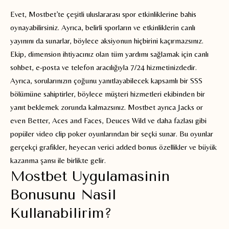
Evet, Mostbet’te çeşitli uluslararası spor etkinliklerine bahis
oynayabilirsiniz. Ayrıca, belirli sporların ve etkinliklerin canlı
yayınını da sunarlar, böylece aksiyonun hiçbirini kaçırmazsınız.
Ekip, dimension ihtiyacınız olan tüm yardımı sağlamak için canlı
sohbet, e-posta ve telefon aracılığıyla 7/24 hizmetinizdedir.
Ayrıca, sorularınızın çoğunu yanıtlayabilecek kapsamlı bir SSS
bölümüne sahiptirler, böylece müşteri hizmetleri ekibinden bir
yanıt beklemek zorunda kalmazsınız. Mostbet ayrıca Jacks or
even Better, Aces and Faces, Deuces Wild ve daha fazlası gibi
popüler video clip poker oyunlarından bir seçki sunar. Bu oyunlar
gerçekçi grafikler, heyecan verici added bonus özellikler ve büyük
kazanma şansı ile birlikte gelir.
Mostbet Uygulamasının
Bonusunu Nasıl
Kullanabilirim?