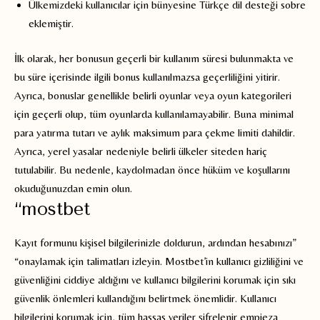
Ülkemizdeki kullanıcılar için bünyesine Türkçe dil desteği sobre
eklemiştir.
İlk olarak, her bonusun geçerli bir kullanım süresi bulunmakta ve
bu süre içerisinde ilgili bonus kullanılmazsa geçerliliğini yitirir.
Ayrıca, bonuslar genellikle belirli oyunlar veya oyun kategorileri
için geçerli olup, tüm oyunlarda kullanılamayabilir. Buna minimal
para yatırma tutarı ve aylık maksimum para çekme limiti dahildir.
Ayrıca, yerel yasalar nedeniyle belirli ülkeler siteden hariç
tutulabilir. Bu nedenle, kaydolmadan önce hüküm ve koşullarını
okuduğunuzdan emin olun.
“mostbet
Kayıt formunu kişisel bilgilerinizle doldurun, ardından hesabınızı”
“onaylamak için talimatları izleyin. Mostbet’in kullanıcı gizliliğini ve
güvenliğini ciddiye aldığını ve kullanıcı bilgilerini korumak için sıkı
güvenlik önlemleri kullandığını belirtmek önemlidir. Kullanıcı
bilgilerini korumak için, tüm hassas veriler şifrelenir empieza