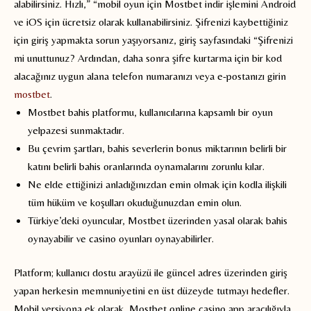
alabilirsiniz. Hızlı,” “mobil oyun için Mostbet indir işlemini Android
ve iOS için ücretsiz olarak kullanabilirsiniz. Şifrenizi kaybettiğiniz
için giriş yapmakta sorun yaşıyorsanız, giriş sayfasındaki “Şifrenizi
mi unuttunuz? Ardından, daha sonra şifre kurtarma için bir kod
alacağınız uygun alana telefon numaranızı veya e-postanızı girin
mostbet
.
Mostbet bahis platformu, kullanıcılarına kapsamlı bir oyun
yelpazesi sunmaktadır.
Bu çevrim şartları, bahis severlerin bonus miktarının belirli bir
katını belirli bahis oranlarında oynamalarını zorunlu kılar.
Ne elde ettiğinizi anladığınızdan emin olmak için kodla ilişkili
tüm hüküm ve koşulları okuduğunuzdan emin olun.
Türkiye’deki oyuncular, Mostbet üzerinden yasal olarak bahis
oynayabilir ve casino oyunları oynayabilirler.
Platform; kullanıcı dostu arayüzü ile güncel adres üzerinden giriş
yapan herkesin memnuniyetini en üst düzeyde tutmayı hedefler.
Mobil versiyona ek olarak, Mostbet online casino app aracılığıyla